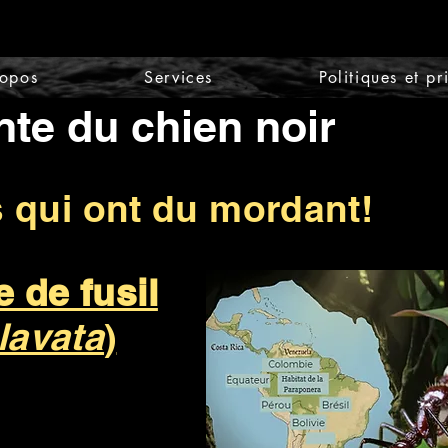
ropos
Services
Politiques et pr
nte du chien noir
s qui ont du mordant!
e de fusil
lavata
)