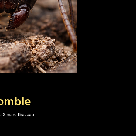
zombie
re SImard Brazeau