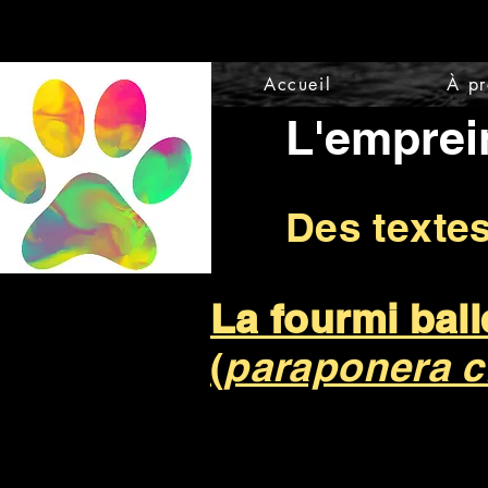
Accueil
À p
L'emprei
Des texte
La fourmi ball
(
paraponera c