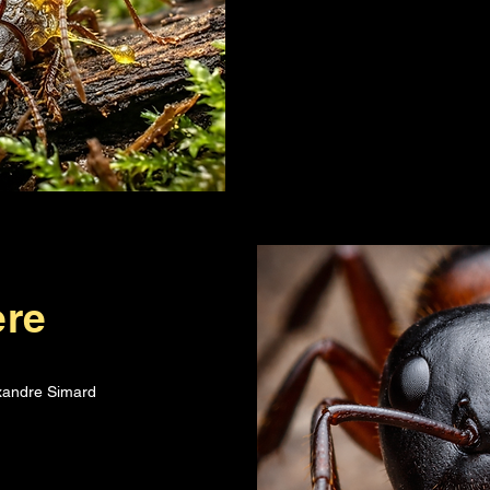
ère
exandre Simard