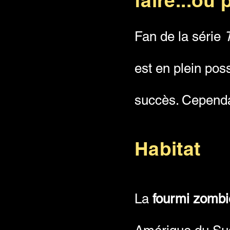
faire...ou 
Fan de la série
est en plein pos
succès. Cependan
Habitat
La
fourmi zombi