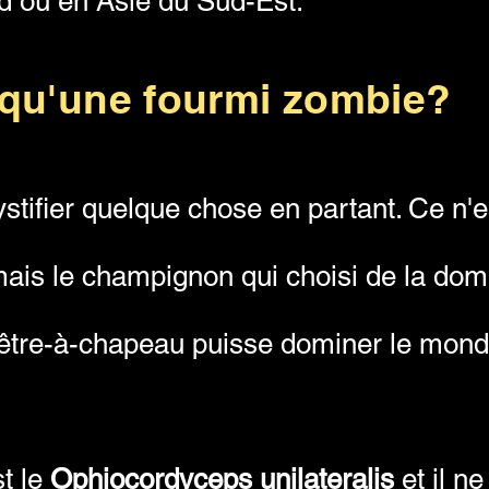
 ou en Asie du Sud-Est.
 qu'une fourmi zombie?
tifier quelque chose en partant. Ce n'es
mais le champignon qui choisi de la domi
n être-à-chapeau puisse dominer le mon
t le
Ophiocordyceps unilateralis
et il ne