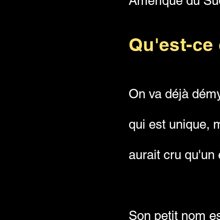
Amérique du Sud
Qu'est-ce
On va déjà démys
qui est unique, 
aurait cru qu'u
Son petit nom es