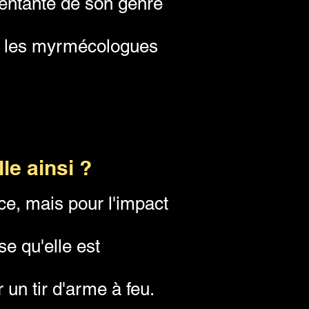
ésentante de son genre
ne les myrmécologues
lle ainsi ?
ce, mais pour l'impact
e qu'elle est
n tir d'arme à feu.