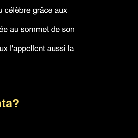
nu célèbre grâce aux
issée au sommet de son
x l'appellent aussi la
ata?
?