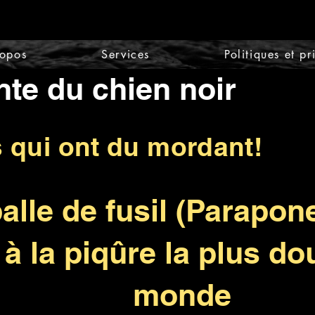
ropos
Services
Politiques et pr
nte du chien noir
s qui ont du mordant!
lle de fusil (Parapone
 à la piqûre la plus d
monde