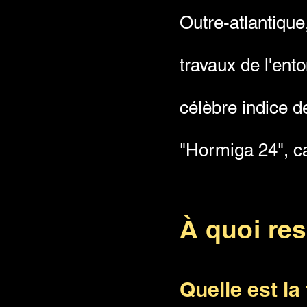
Outre-atlantique
travaux de l'ent
célèbre indice d
"Hormiga 24", ca
À quoi re
Quelle est la 