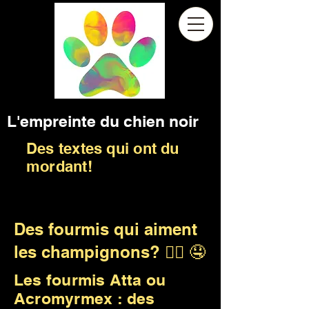
L'empreinte du chien noir
Des textes qui ont du
mordant!
Des fourmis qui aiment
les champignons? 😵‍💫 🤤
Les fourmis Atta ou
Acromyrmex : des