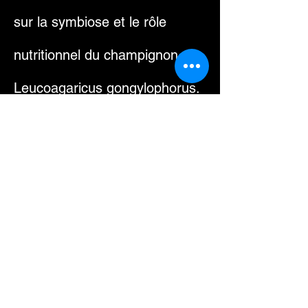
sur la symbiose et le rôle
nutritionnel du champignon
Leucoagaricus gongylophorus.
Espace pour la vie. (2025).
Fourmi coupeuse de feuilles du
Mexique (Atta mexicana).
Récupéré de
https://espacepourlavie.ca/nod
e/31126
(consulté en février