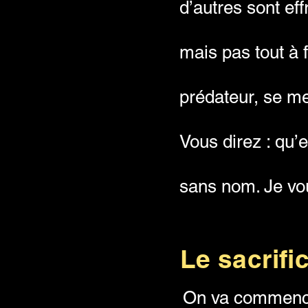
d’autres sont ef
mais pas tout à f
prédateur, se met
Vous direz : qu’e
sans nom. Je vo
Le sacrifi
On va commencer