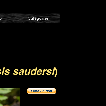
ix
Catégories
is saudersi
)