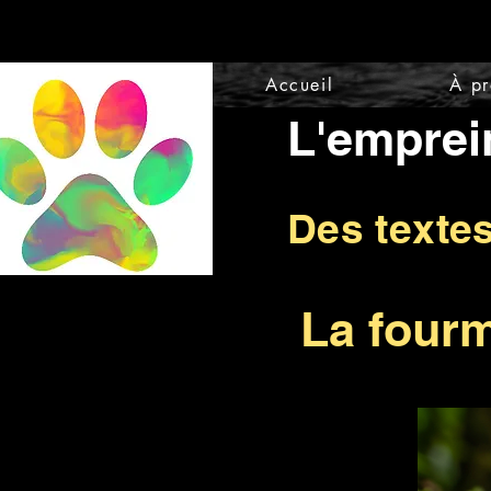
Accueil
À p
L'emprei
Des texte
La fourm