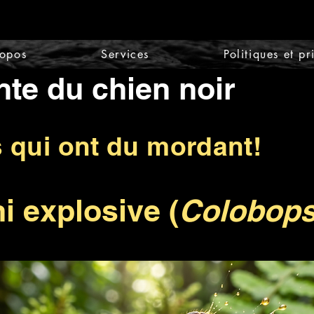
ropos
Services
Politiques et pr
nte du chien noir
s qui ont du mordant!
i explosive (
Colobops