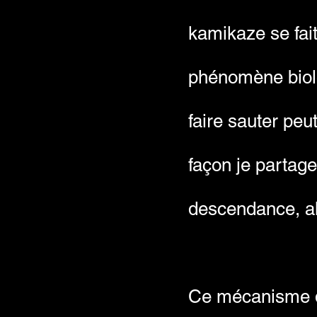
kamikaze se fait
phénomène biolo
faire sauter peu
façon je partag
descendance, alo
Ce mécanisme de