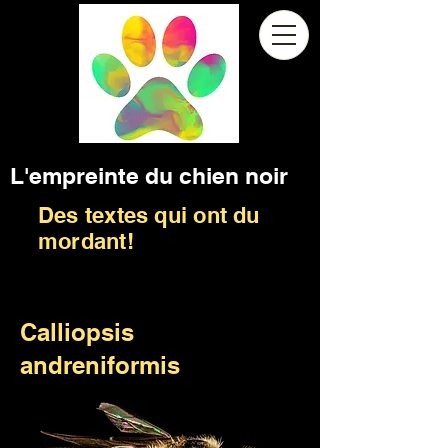
L'empreinte du chien noir
Des textes qui ont du
mordant!
Calliopsis
andreniformis