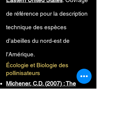
Eastern United States
. Ouvrage
de référence pour la description
technique des espèces
d'abeilles du nord-est de
l'Amérique.
Écologie et Biologie des
pollinisateurs
Michener, C.D. (2007) : The
Bees of the World
. Étude
approfondie sur la biologie des
abeilles, confirmant les régimes