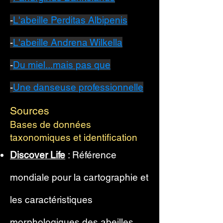
-
L'abeille Perditas Albipenis
-
L'abeille Andrena Wilkella
​-
Du miel...mais pas que
-
Une danseuse professionnelle
Sources
Bases de données
taxonomiques et identification
Discover Life
: Référence
mondiale pour la cartographie et
les caractéristiques
morphologiques des abeilles