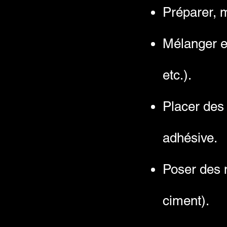
Préparer, m
Mélanger et
etc.).
Placer des 
adhésive.
Poser des m
ciment).