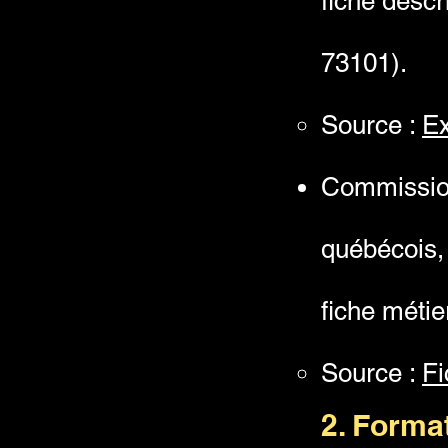
fiche descr
73101).
Source :
Ex
Commission
québécois,
fiche méti
Source :
Fi
2. Format