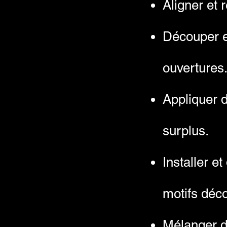
Aligner et 
Découper e
ouvertures
Appliquer 
surplus.
Installer e
motifs déco
Mélanger de