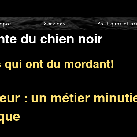
ropos
Services
Politiques et pr
nte du chien noir
s qui ont du mordant!
eur : un métier minuti
ique