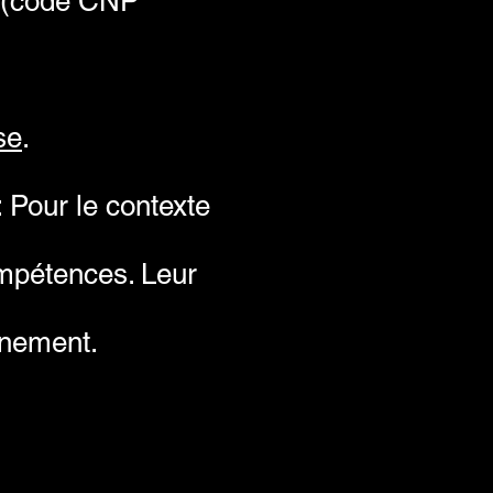
e (code CNP
se
.
Pour le contexte
ompétences. Leur
rnement.