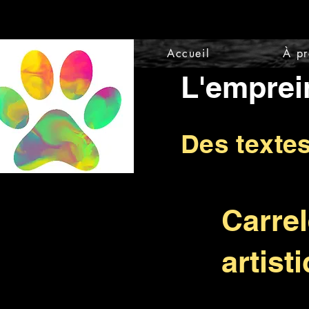
Accueil
À p
L'emprei
Des texte
Carrel
artist