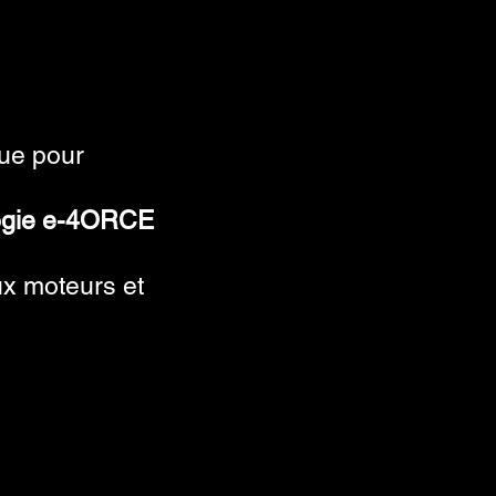
ue pour
ogie e-4ORCE
x moteurs et