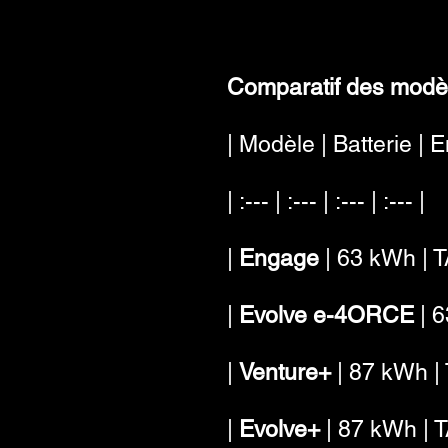
Comparatif des modèl
| Modèle | Batterie |
| :--- | :--- | :--- | :--- |
|
Engage
| 63 kWh | T
|
Evolve e-4ORCE
| 6
|
Venture+
| 87 kWh | 
|
Evolve+
| 87 kWh | T